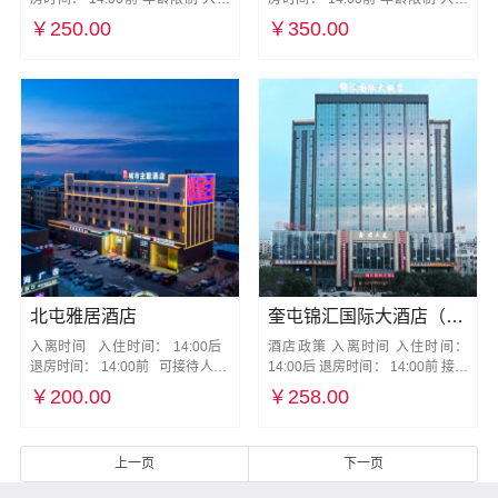
办理人需年满18岁 可接待人群 接
办理人需年满18岁 可接待人群 接
￥250.00
￥350.00
待来自任何国家/地区的客人 前台
待来自任何国家/地区的客人 前台
服务 前台营业时间：24小时营业
服务 前台营业时间：24小时营业
宠物 不可携带宠物 服务型动物 不
宠物 不可携带宠物 早餐 餐食类
可携带服务型动物 早餐 餐食类
型：中式、清真餐 餐食形式： 自
型：西式、中
助餐，¥
北屯雅居酒店
奎屯锦汇国际大酒店（奎屯火车站店）
入离时间 入住时间： 14:00后
酒店政策 入离时间 入住时间：
退房时间： 14:00前 可接待人群:
14:00后 退房时间： 14:00前 接待
接待来自任何国家/地区的客人 入
提示 年龄限制 仅限18-80岁的客
￥200.00
￥258.00
住提示 前台服务 前台营业时
人办理入住 可接待人群 接待来自
间：24小时营业 宠物:不可携带
任何国家/地区的客人 入住提示 前
宠物
台服务 前台营业时间：24小时营
上一页
下一页
业宠物 不可携带宠物 早餐 酒店提
供早餐 详询酒店 预订提示 订单需