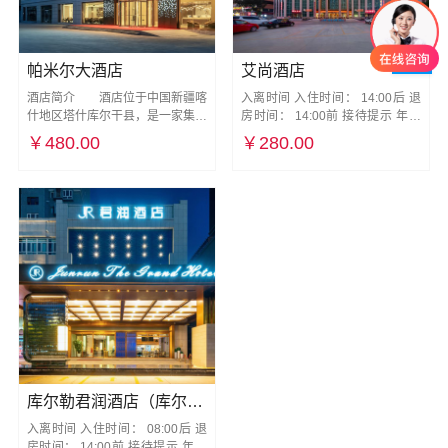
帕米尔大酒店
艾尚酒店
酒店简介 酒店位于中国新疆喀
入离时间 入住时间： 14:00后 退
什地区塔什库尔干县，是一家集住
房时间： 14:00前 接待提示 年龄
宿、餐饮、休闲于一体的高标准酒
限制 入住办理人需年满18岁 可接
￥480.00
￥280.00
店。帕米尔大酒店拥有各类客房，
待人群 接待来自任何国家/地区的
包括豪华套房、家庭套房、标准客
客人 入住提示 前台服务 前台营业
房等，周边景点众多，交通便捷，
时间：24小时营业 宠物 不可携带
窗临雪山景，是探索帕米尔高原的
宠物 服务型动物 不可携带服务型
理想下榻之地。 &nbs
动物 早餐
库尔勒君润酒店（库尔勒站店）
入离时间 入住时间： 08:00后 退
房时间： 14:00前 接待提示 年龄