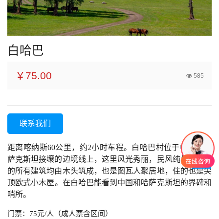
白哈巴
￥75.00
585
联系我们
距离喀纳斯
60公里，约2小时车程。
白哈巴村位于中国与哈
萨克斯坦接壤的边境线上，这里风光秀丽，民风纯朴。该村
的所有建筑均由木头筑成，
也是图瓦人聚居地，住的也是尖
顶
欧式
小木屋
。
在白哈巴能看到中国和哈萨克斯坦的界碑和
哨所。
门票：
75元/人（成人票含区间）