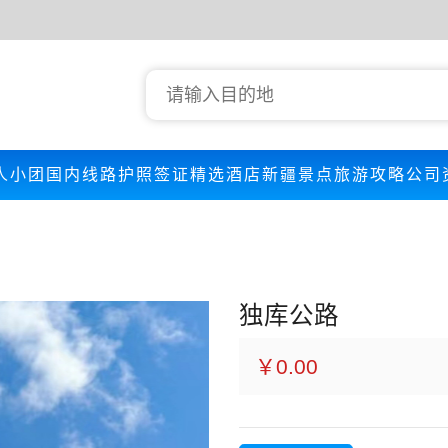
人小团
国内线路
护照签证
精选酒店
新疆景点
旅游攻略
公司
独库公路
￥0.00