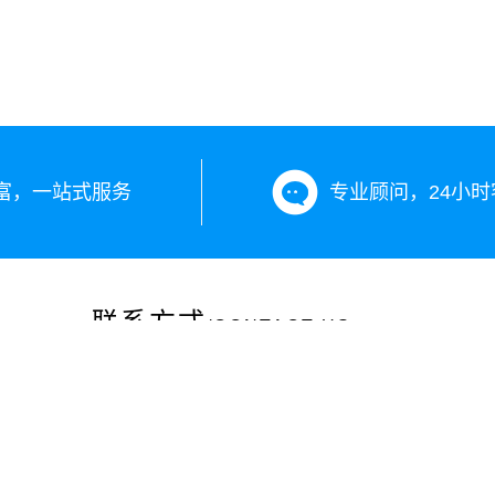
富，一站式服务
专业顾问，24小时
联系方式
/CONTACT US
咨询热线：13899890203
投诉电话：0991-12301
公司地址：新疆乌鲁木齐市沙依巴克区长江路265号