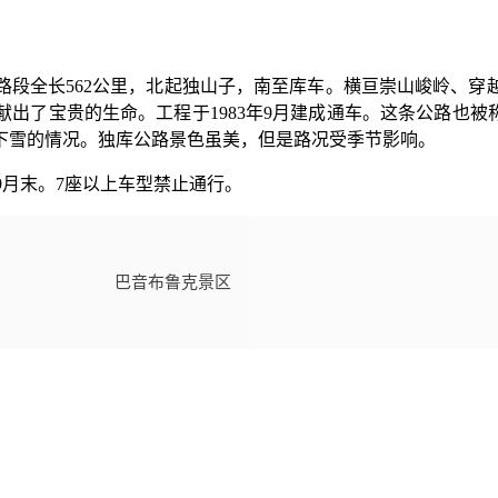
路段全长562公里，北起
独山子
，南至库车。横亘崇山峻岭、穿
献出了
宝贵的生命
。工程于1983年9月建成通车。
这条公路也被
下雪的情况。独库公路景色虽美，但是路况受季节影响。
9月末。7座以上车型禁止通行。
巴音布鲁克景区