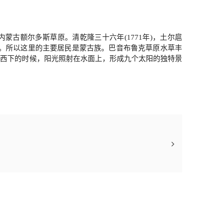
内蒙古额尔多斯草原。清乾隆三十六年(1771年)，土尔扈
居。所以这里的主要居民是蒙古族。
巴音布鲁克草原水草丰
阳西下的时候，阳光照射在水面上，形成九个太阳的独特景