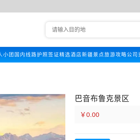
人小团
国内线路
护照签证
精选酒店
新疆景点
旅游攻略
公司
巴音布鲁克景区
￥0.00