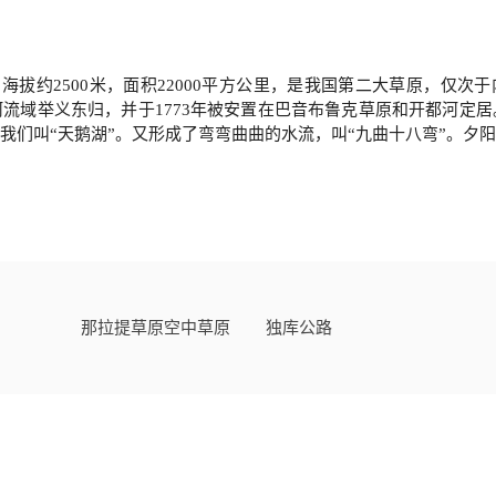
拔约2500米，面积22000平方公里，是我国第二大草原，仅次于
流域举义东归，并于1773年被安置在巴音布鲁克草原和开都河定
我们叫“天鹅湖”。又形成了弯弯曲曲的水流，叫“九曲十八弯”。夕
那拉提草原空中草原
独库公路