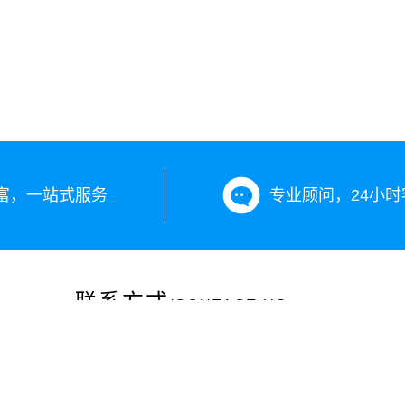
富，一站式服务
专业顾问，24小时
联系方式
/CONTACT US
咨询热线：13899890203
投诉电话：0991-12301
公司地址：新疆乌鲁木齐市沙依巴克区长江路265号