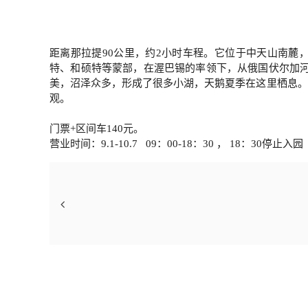
距离那拉提90公里，约2小时车程。它位于中天山南麓，海
特、和硕特等蒙部，在渥巴锡的率领下，从俄国伏尔加河
美，沼泽众多，形成了很多小湖，天鹅夏季在这里栖息。
观。
门票+区间车140元。
营业时间：9.1-10.7 09：00-18：30 ， 18：30停止入园