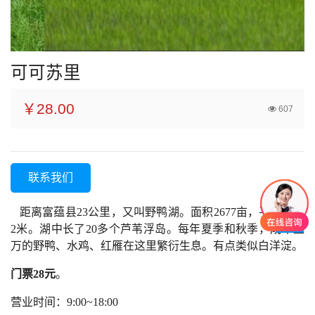
可可苏里
￥28.00
607
联系我们
距离富蕴县
23公里，又叫野鸭湖。面积2677亩，平均水深
2米。湖中长了20多个芦苇浮岛。每年夏季和秋季，成千上
万的野鸭、水鸡、红雁在这里繁衍生息。有点类似白洋淀。
门票
28元
。
营业时间：9:00~18:00