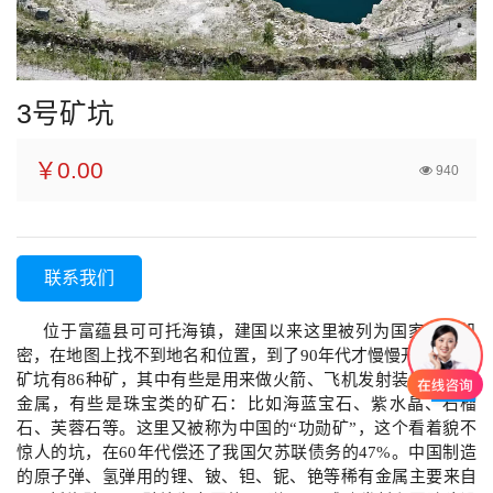
3号矿坑
￥0.00
940
联系我们
位于富蕴县可可托海镇，建国以来这里被列为国家高度机
密，在地图上找不到地名和位置，到了90年代才慢慢开放。3号
矿坑有86种矿，其中有些是用来做火箭、飞机发射装置的稀有
金属，有些是珠宝类的矿石：比如海蓝宝石、紫水晶、石榴
石、芙蓉石等。这里又被称为中国的“功勋矿”，这个看着貌不
惊人的坑，在60年代偿还了我国欠苏联债务的47%。中国制造
的原子弹、氢弹用的锂、铍、钽、铌、铯等稀有金属主要来自