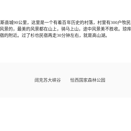
斯县城90公里，这里是一个有着百年历史的村落，村里有300户牧
风景的，最美的风景都在山上，骑马上山，途中风景美不胜收。
琼
宿的附近。过了杉也民宿再走30分钟左右，就是高山湖。
阔克苏大峡谷
恰西国家森林公园