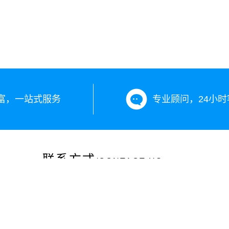
富，一站式服务
专业顾问，24小时
联系方式
/CONTACT US
咨询热线：13899890203
投诉电话：0991-12301
公司地址：新疆乌鲁木齐市沙依巴克区长江路265号