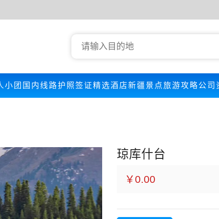
人小团
国内线路
护照签证
精选酒店
新疆景点
旅游攻略
公司
琼库什台
￥0.00