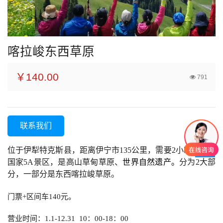
喀拉峻东西草原
￥140.00
791
联系我们
位
于伊犁特克斯县，距离伊宁市
135公里，需要
2
小时车程。
国家
5A景区，是高山草甸草原、
世界自然遗产
。
分为
2大部
分，一
部分
是东西喀拉峻草原。
门票
+区间车
140
元
。
营业时间：1.1-12.31 10：00-18：00