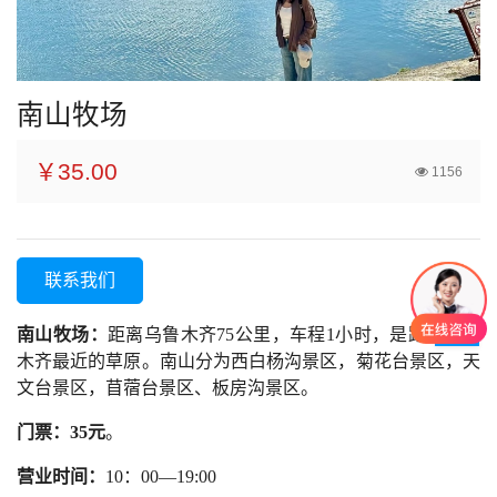
南山牧场
￥35.00
1156
联系我们
南山牧场：
距离乌鲁木齐75公里，车程1小时，是距离乌鲁
木齐最近的草原。南山分为西白杨沟景区，菊花台景区，天
文台景区，苜蓿台景区、板房沟景区。
门票
：
35
元
。
营业时间：
10：00—19:00