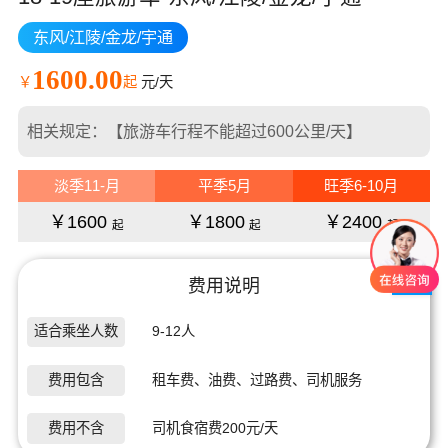
东风/江陵/金龙/宇通
1600.00
￥
起
元/天
相关规定：【旅游车行程不能超过600公里/天】
淡季11-月
平季5月
旺季6-10月
￥1600
￥1800
￥2400
起
起
起
费用说明
适合乘坐人数
9-12人
费用包含
租车费、油费、过路费、司机服务
费用不含
司机食宿费200元/天