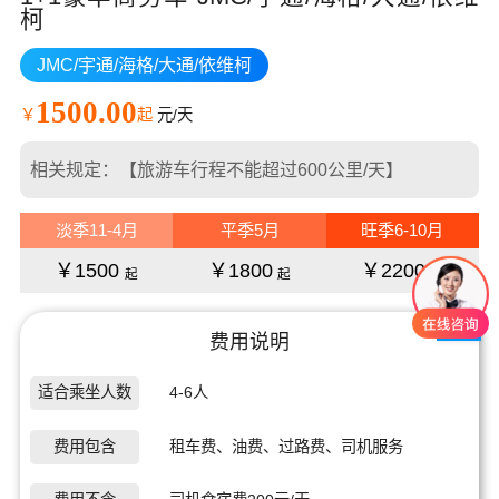
柯
JMC/宇通/海格/大通/依维柯
1500.00
￥
起
元/天
相关规定：【旅游车行程不能超过600公里/天】
淡季11-4月
平季5月
旺季6-10月
￥1500
￥1800
￥2200
起
起
起
费用说明
适合乘坐人数
4-6人
费用包含
租车费、油费、过路费、司机服务