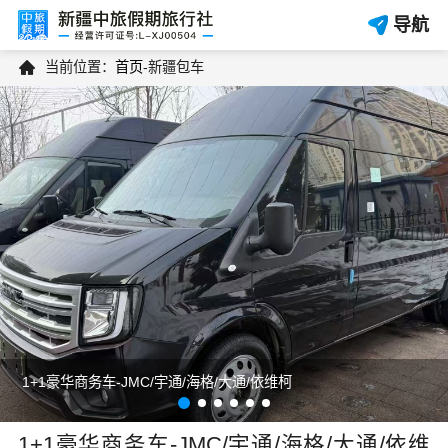
导航

当前位置：
首页
-
新疆包车
1+1豪华商务车-JMC/宇通/海格/大通/依维柯
1+1豪华商务车-JMC/宇通/海格/大通/依维