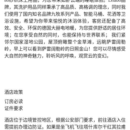
80纱织床上用品，为您带来如卧云端的睡眠体验。Lelabo品
牌，其洗护用品同样秉承了高品质、高格调的理念，同时我
们使用了国内知名品牌九牧系列产品、智能马桶、花洒等卫
浴设施，希望为你带来愉悦的沐浴体验，客房还配备了高
效、安全、环保的德国大赫电地暖，为您提供舒适的居住环
境；在您享受自然的同时，也能保持与世界联系； 我们紧
邻尔国家湿地公园，屋顶俯瞰整个金草滩，远眺萨雷阔勒
岭，早上可以看到萨雷阔勒岭的日照金山！您可以尽情感受
大自然的神奇魅力，聆听风的呼唤，观赏云的变幻。
酒店政策
订房必读
证件要求
酒店位于边境管控地区，根据公安部门要求，前往酒店入住
需提前办理边防证。如果是坐飞机飞往塔什库尔干红其拉甫