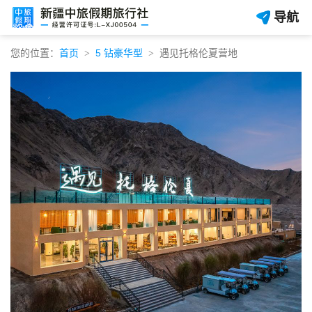
导航
您的位置：
首页
5 钻豪华型
遇见托格伦夏营地