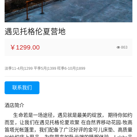
遇见托格伦夏营地
￥1299.00
863
淡季11-4月|1299 平季5月|1399 旺季6-10月|1899
联系我们
酒店简介
生命若是一场途径，遇见就是最美的绽放， 期待你如约
而至，让我们在遇见托格伦夏欢聚 在自然界移动花园-牧高
笛塔光帐篷里，我们配备了广泛好评的金可儿床垫、高质量