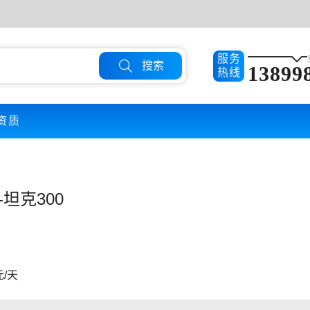
服务

搜索
13899
热线
资质
-坦克300
元/天