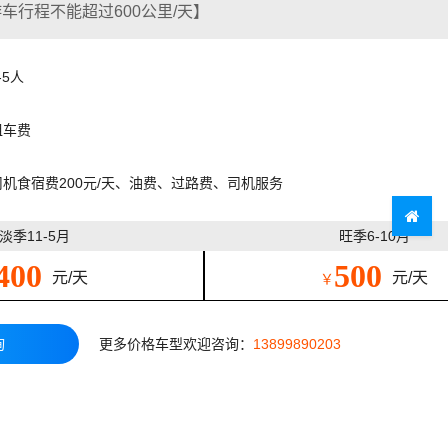
车行程不能超过600公里/天】
-5人
租车费
司机食宿费200元/天、油费、过路费、司机服务
淡季11-5月
旺季6-10月
400
500
元/天
元/天
￥
询
更多价格车型欢迎咨询：
13899890203