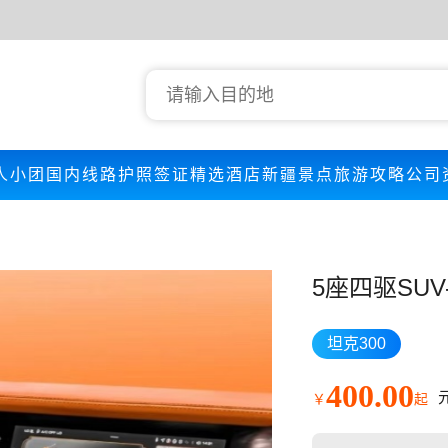
人小团
国内线路
护照签证
精选酒店
新疆景点
旅游攻略
公司
5座四驱SUV
坦克300
400.00
￥
起