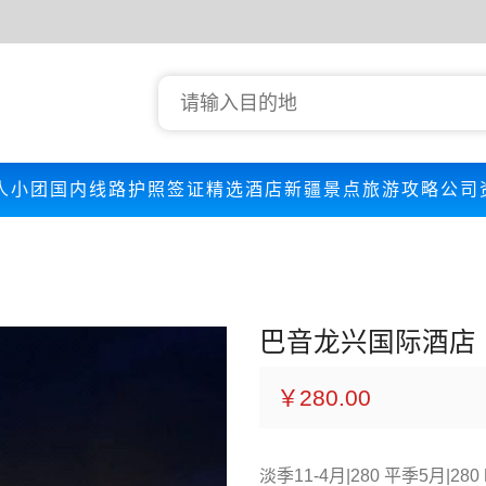
人小团
国内线路
护照签证
精选酒店
新疆景点
旅游攻略
公司
巴音龙兴国际酒店
￥280.00
淡季11-4月|280 平季5月|280 