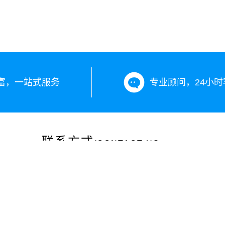
富，一站式服务
专业顾问，24小时
联系方式
/CONTACT US
咨询热线：13899890203
投诉电话：0991-12301
公司地址：新疆乌鲁木齐市沙依巴克区长江路265号