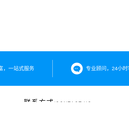
富，一站式服务
专业顾问，24小时
联系方式
/CONTACT US
咨询热线：13899890203
投诉电话：0991-12301