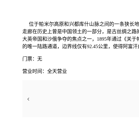
位于
帕米尔高原
和
兴都库什山脉
之间的一条狭长地
走廊在历史上曾是中国领土的一部分，是古丝绸之路
大英帝国
和
沙俄
争夺的焦点之一，1895年通过《关
的唯一陆路通道，边界线仅有92.45公里，使得阿
门票：无
营业时间：全天营业