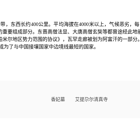
带，东西长约400公里。平均海拔在4000米以上，气候恶劣，
的重要组成部分。东晋高僧法显、大唐高僧玄奘等都曾途经此地前
于帕米尔地区势力范围的协议》，瓦罕走廊被划为
阿富汗
的一部分
富汗成为了与中国接壤国家中边境线最短的国家。
香妃墓
艾提尕尔清真寺