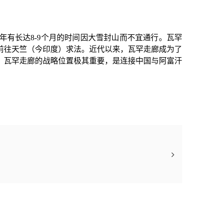
每年有长达8-9个月的时间因大雪封山而不宜通行。
瓦罕
往天竺（今印度）求法‌。近代以来，瓦罕走廊成为了
。‌瓦罕走廊的战略位置极其重要，是连接中国与阿富汗