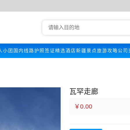
人小团
国内线路
护照签证
精选酒店
新疆景点
旅游攻略
公司
瓦罕走廊
￥0.00