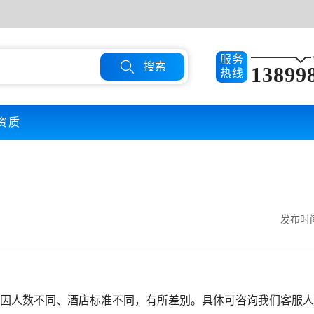
服务

搜索
13899
热线
资质
发布时间：
体因人数不同、酒店标准不同，有所差别。具体可咨询我们客服