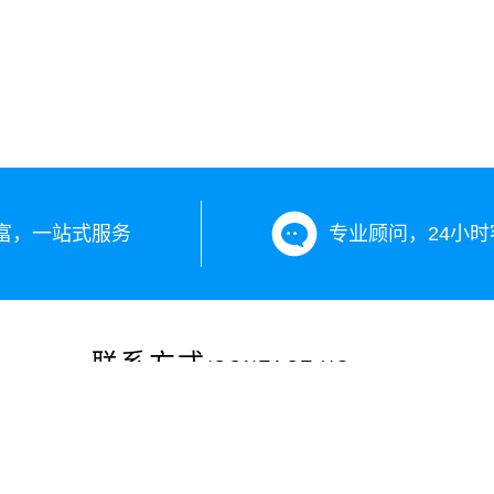
富，一站式服务
专业顾问，24小时
联系方式
/CONTACT US
咨询热线：13899890203
投诉电话：0991-12301
公司地址：新疆乌鲁木齐市沙依巴克区长江路265号